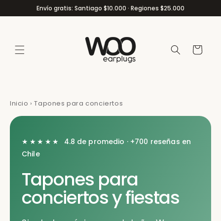
Ir
Envío gratis: Santiago $10.000 · Regiones $25.000
directamente
al contenido
Carrito
Inicio
›
Tapones para conciertos
★★★★★
4.8 de promedio · +700 reseñas en
Chile
Tapones para
conciertos y fiestas