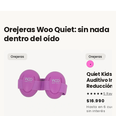
Orejeras Woo Quiet: sin nada
dentro del oído
Color:
Pink
Orejeras
Orejeras
Quiet Kids 
Auditivo Inf
Reducción 
5 Revi
$16.990
Hasta en 6 cuo
sin interés