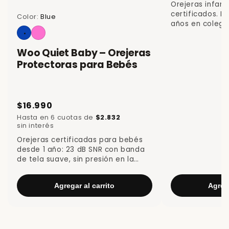
Orejeras infant
certificados. P
Color:
Blue
años en colegio
Woo Quiet Baby – Orejeras
Protectoras para Bebés
$16.990
Hasta en 6 cuotas de
$2.832
sin interés
Orejeras certificadas para bebés
desde 1 año: 23 dB SNR con banda
de tela suave, sin presión en la
cabeza.
Agregar al carrito
Agrega