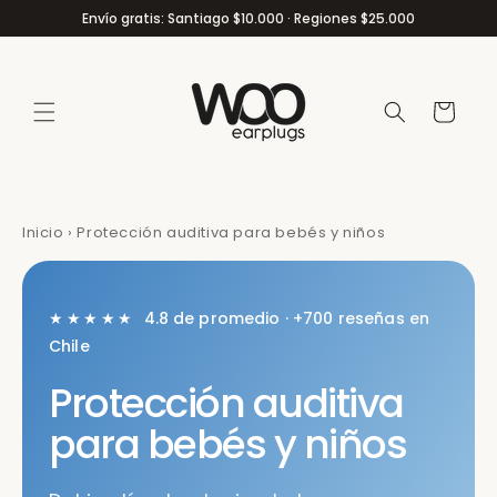
Ir
Envío gratis: Santiago $10.000 · Regiones $25.000
directamente
al contenido
Carrito
Inicio
›
Protección auditiva para bebés y niños
★★★★★
4.8 de promedio · +700 reseñas en
Chile
Protección auditiva
para bebés y niños