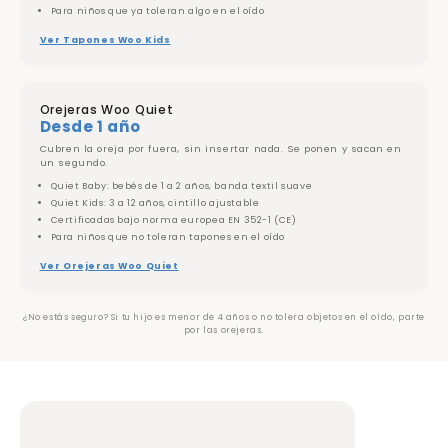
Para niños que ya toleran algo en el oído
Ver Tapones Woo Kids
Orejeras Woo Quiet
Desde 1 año
Cubren la oreja por fuera, sin insertar nada. Se ponen y sacan en
un segundo.
Quiet Baby: bebés de 1 a 2 años, banda textil suave
Quiet Kids: 3 a 12 años, cintillo ajustable
Certificadas bajo norma europea EN 352-1 (CE)
Para niños que no toleran tapones en el oído
Ver Orejeras Woo Quiet
¿No estás seguro? Si tu hijo es menor de 4 años o no tolera objetos en el oído, parte
por las orejeras.