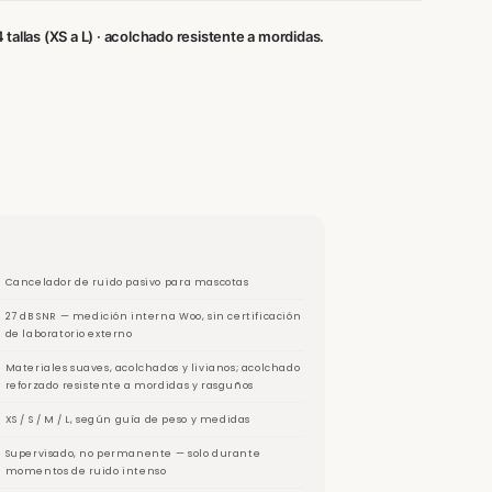
4 tallas (XS a L) · acolchado resistente a mordidas.
Cancelador de ruido pasivo para mascotas
27 dB SNR — medición interna Woo, sin certificación
de laboratorio externo
Materiales suaves, acolchados y livianos; acolchado
reforzado resistente a mordidas y rasguños
XS / S / M / L, según guía de peso y medidas
Supervisado, no permanente — solo durante
momentos de ruido intenso