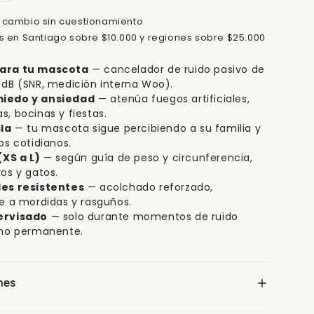
 cambio sin cuestionamiento
is en Santiago sobre $10.000 y regiones sobre $25.000
ara tu mascota
— cancelador de ruido pasivo de
 dB (SNR, medición interna Woo).
iedo y ansiedad
— atenúa fuegos artificiales,
s, bocinas y fiestas.
sla
— tu mascota sigue percibiendo a su familia y
os cotidianos.
(XS a L)
— según guía de peso y circunferencia,
os y gatos.
les resistentes
— acolchado reforzado,
te a mordidas y rasguños.
ervisado
— solo durante momentos de ruido
 no permanente.
nes
ditivo Woo Quiet Pets en la talla elegida, con ajuste