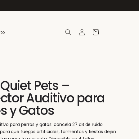
Iniciar
Carrito
to
sesión
Quiet Pets –
ctor Auditivo para
os y Gatos
itivo para perros y gatos: cancela 27 dB de ruido
ara que fuegos artificiales, tormentas y fiestas dejen
tura para tu mascota. Disponible en 4 tallas.