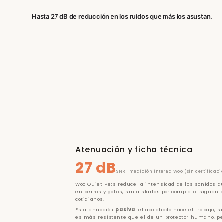
Hasta 27 dB de reducción en los ruidos que más los asustan.
Atenuación y ficha técnica
27 dB
SNR · medición interna Woo (sin certificaci
Woo Quiet Pets reduce la intensidad de los sonidos 
en perros y gatos, sin aislarlos por completo: siguen 
cotidianos.
Es atenuación
pasiva
: el acolchado hace el trabajo, s
es más resistente que el de un protector humano, p