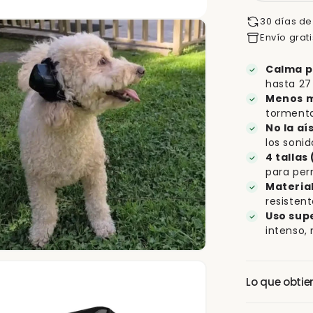
30 días de
Envío grat
Calma p
hasta 27
Menos m
tormenta
No la aí
los sonid
4 tallas 
para perr
Materia
resisten
Uso sup
intenso,
Lo que obtie
1 protector au