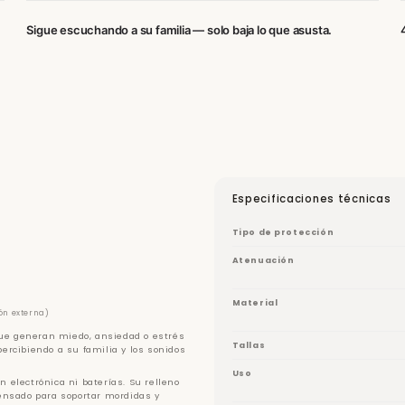
Sigue escuchando a su familia — solo baja lo que asusta.
Especificaciones técnicas
Tipo de protección
Atenuación
Material
ón externa)
que generan miedo, ansiedad o estrés
Tallas
percibiendo a su familia y los sonidos
Uso
in electrónica ni baterías. Su relleno
ensado para soportar mordidas y