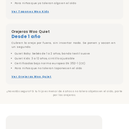
Para niños que ya toleran algo en el oído
Ver Tapones Woo Kids
Orejeras Woo Quiet
Desde 1 año
Cubren la oreja por fuera, sin insertar nada. Se ponen y sacan en
un segundo.
Quiet Baby: bebés de 1 a 2 años, banda textil suave
Quiet Kids: 3 a 12 años, cintillo ajustable
Certificadas bajo norma europea EN 352-1 (CE)
Para niños que no toleran tapones en el oído
Ver Orejeras Woo Quiet
¿No estás seguro? Si tu hijo es menor de 4 años o no tolera objetos en el oído, parte
por las orejeras.