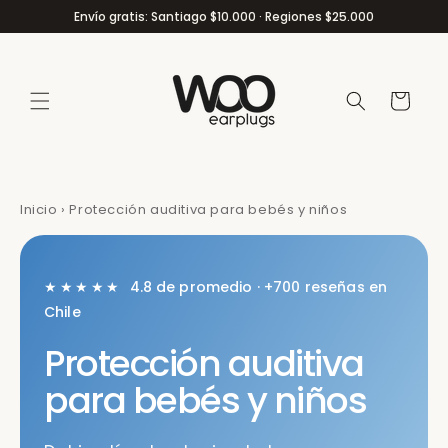
Ir
Envío gratis: Santiago $10.000 · Regiones $25.000
directamente
al contenido
Carrito
Inicio
›
Protección auditiva para bebés y niños
★★★★★
4.8 de promedio · +700 reseñas en
Chile
Protección auditiva
para bebés y niños