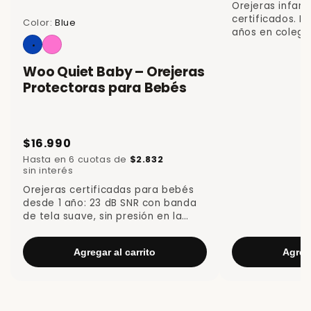
Orejeras infant
certificados. P
Color:
Blue
años en colegio
Woo Quiet Baby – Orejeras
Protectoras para Bebés
$16.990
Hasta en 6 cuotas de
$2.832
sin interés
Orejeras certificadas para bebés
desde 1 año: 23 dB SNR con banda
de tela suave, sin presión en la
cabeza.
Agregar al carrito
Agrega