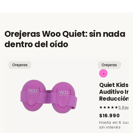
Orejeras Woo Quiet: sin nada
dentro del oído
Color:
Pink
Orejeras
Orejeras
Quiet Kids 
Auditivo Inf
Reducción 
5 Revi
$16.990
Hasta en 6 cuo
sin interés