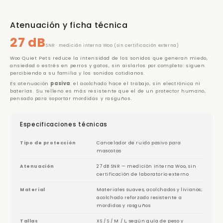
Atenuación y ficha técnica
27 dB
SNR · medición interna Woo (sin certificación externa)
Woo Quiet Pets reduce la intensidad de los sonidos que generan miedo,
ansiedad o estrés en perros y gatos, sin aislarlos por completo: siguen
percibiendo a su familia y los sonidos cotidianos.
Es atenuación
pasiva
: el acolchado hace el trabajo, sin electrónica ni
baterías. Su relleno es más resistente que el de un protector humano,
pensado para soportar mordidas y rasguños.
Especificaciones técnicas
Tipo de protección
Cancelador de ruido pasivo para
mascotas
Atenuación
27 dB SNR — medición interna Woo, sin
certificación de laboratorio externo
Material
Materiales suaves, acolchados y livianos;
acolchado reforzado resistente a
mordidas y rasguños
Tallas
XS / S / M / L, según guía de peso y