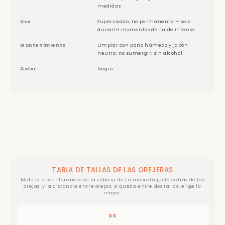
medidas
Uso
Supervisado, no permanente — solo
durante momentos de ruido intenso
Mantenimiento
Limpiar con paño húmedo y jabón
neutro; no sumergir; sin alcohol
Color
Negro
TABLA DE TALLAS DE LAS OREJERAS
Mide la circunferencia de la cabeza de tu mascota justo detrás de las
orejas, y la distancia entre orejas. Si queda entre dos tallas, elige la
mayor.
XS