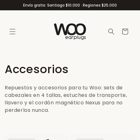
Ir
Envío gratis: Santiago $10.000 · Regiones $25.000
directamente
al contenido
Carrito
C
Accesorios
o
Repuestos y accesorios para tu Woo: sets de
l
cabezales en 4 tallas, estuches de transporte,
llavero y el cordón magnético Nexus para no
e
perderlos nunca.
c
c