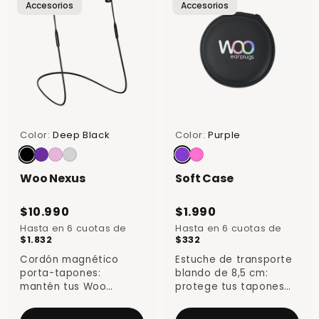
Accesorios
Accesorios
i
ó
n
:
Color:
Deep Black
Color:
Purple
Woo Nexus
Soft Case
$10.990
$1.990
Hasta en 6 cuotas de
Hasta en 6 cuotas de
$1.832
$332
sin interés
sin interés
Cordón magnético
Estuche de transporte
porta-tapones:
blando de 8,5 cm:
mantén tus Woo
protege tus tapones
siempre a mano y
en la mochila o el
evita perderlos al
bolsillo.