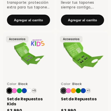
transporte: protección
llevar tus tapones
extra para tus tapones
siempre contigo,
en viajes y uso diario.
protegidos y listos
para usar.
Agregar al carrito
Agregar al carrito
Accesorios
Accesorios
Color:
Black
Color:
Black
+5
+1
Set de Repuestos
Set de Repuestos
Kids
$3.990
$3.990