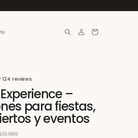
Iniciar
Carrito
to
sesión
124 reviews
Experience –
nes para fiestas,
iertos y eventos
$10.990