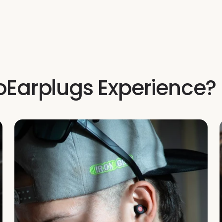
no sella corr
Incluimos 4 t
adaptación a d
Los tapones d
tipo de ruido.
oEarplugs Experience?