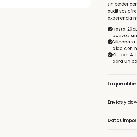
sin perder co
auditivos ofr
experiencia 
Hasta 20dB
activos si
Silicona s
oído con 
Kit con 4 
para un ca
Lo que obtie
1 par de tapo
Envíos y dev
cabezales en 
Woo con grab
Envío gratis 
Datos import
días de cambi
La reducción 