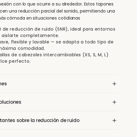
nexión con lo que ocurre a su alrededor. Estos tapones
ecen una reducción parcial del sonido, permitiendo una
más cómoda en situaciones cotidianas
 de reducción de ruido (SNR), ideal para entornos
n aislarte completamente.
uave, flexible y lavable — se adapta a todo tipo de
máxima comodidad.
tallas de cabezales intercambiables (XS, S, M, L)
lce perfecto.
nes
nes auditivos Woo Earplugs Experience, 4 pares de
oluciones
distintos tamaños (XS, S, M, L), estuche de transporte
ado elegante.
en Santiago sobre $10.000 y regiones sobre $25.000. 30
antes sobre la reducción de ruido
o sin cuestionamiento, sin preguntas.
de ruido depende de un ajuste adecuado. Si el tapón