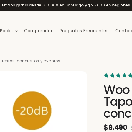
Envíos gratis desde $10.000 en Santiago y $25.000 en Regiones
 Packs
Comparador
Preguntas Frecuentes
Contac
iestas, conciertos y eventos
Woo 
Tapo
conc
$9.490