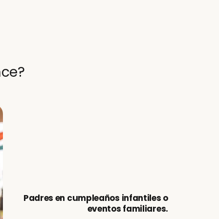
nce?
Padres en cumpleaños infantiles o
eventos familiares.