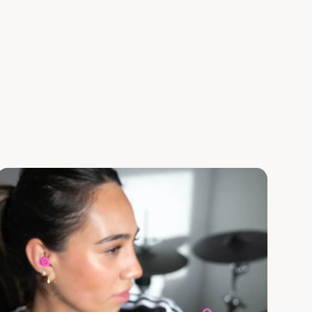
ectamente el canal auditivo, su eficiencia disminuye.
amaños de cabezales para asegurar el sellado y la
istintos tipos de oído.
e silicona pueden reducir entre 0 y 38 dB según el uso y
 No existe aislamiento total del sonido.