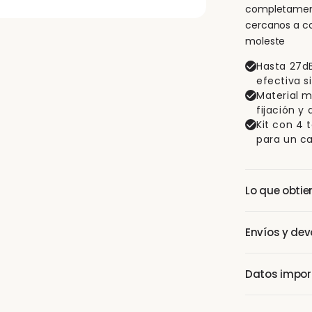
completamente
cercanos a con
moleste
Hasta 27dB
efectiva si
Material 
fijación y
Kit con 4 
para un ca
Lo que obtie
1 par de tapo
Envíos y dev
cabezales en 
Woo con gra
Envío gratis 
Datos import
días de cambi
Los niveles d