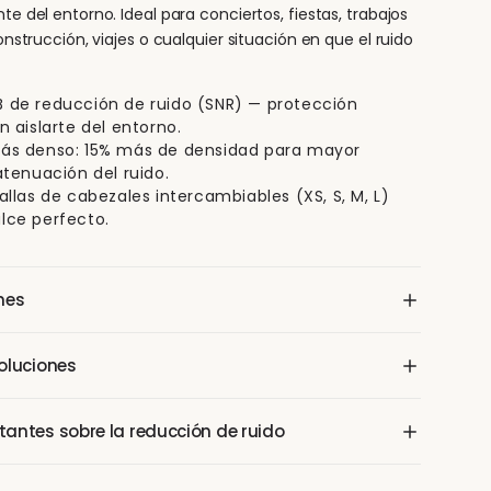
 del entorno. Ideal para conciertos, fiestas, trabajos
strucción, viajes o cualquier situación en que el ruido
 de reducción de ruido (SNR) — protección
n aislarte del entorno.
más denso: 15% más de densidad para mayor
 atenuación del ruido.
tallas de cabezales intercambiables (XS, S, M, L)
lce perfecto.
nes
nes auditivos Woo Earplugs Experience+ Plus, 4 pares de
oluciones
distintos tamaños (XS, S, M, L), estuche de transporte
bado permanente.
en Santiago sobre $10.000 y regiones sobre $25.000. 30
antes sobre la reducción de ruido
o sin cuestionamiento, sin preguntas.
e reducción de ruido son medidos en laboratorio y