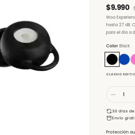
$9.990
Woo Experience
hasta 27 dB. 
para el día a d
Color
Black
CLASSIC EDITI
30 días de
Envío grat
Protección aud