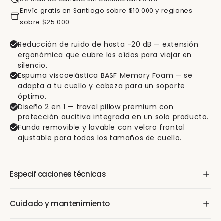
Envío gratis en Santiago sobre $10.000 y regiones
sobre $25.000
Reducción de ruido de hasta -20 dB — extensión
ergonómica que cubre los oídos para viajar en
silencio.
Espuma viscoelástica BASF Memory Foam — se
adapta a tu cuello y cabeza para un soporte
óptimo.
Diseño 2 en 1 — travel pillow premium con
protección auditiva integrada en un solo producto.
Funda removible y lavable con velcro frontal
ajustable para todos los tamaños de cuello.
Especificaciones técnicas
Atenuación sonora:
-20 dB (SNR)
Cuidado y mantenimiento
Material interno:
Espuma viscoelástica BASF Memory
Foam