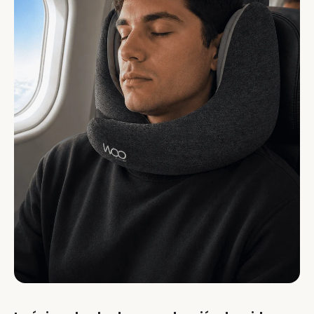
¿Es compatible con asientos de avión, bus y tren?
Sí. Su diseño envolvente funciona en cualquier asiento
con respaldo. Ideal para trayectos largos donde necesitas
soporte cervical y silencio.
¿Cuánto ocupa en la maleta?
La espuma viscoelástica permite comprimirla ligeramente
para guardarla, aunque se recomienda no mantenerla
comprimida por largos periodos para preservar su forma.