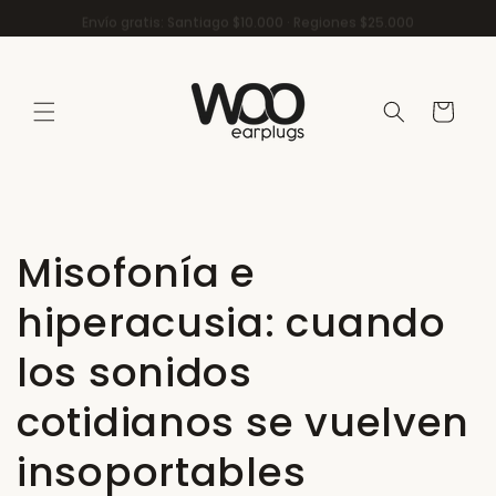
Ir
Envío gratis: Santiago $10.000 · Regiones $25.000
directamente
al contenido
Carrito
Misofonía e
hiperacusia: cuando
los sonidos
cotidianos se vuelven
insoportables