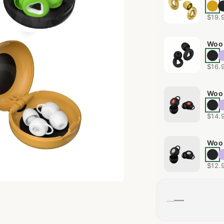
$19.
$16.
$14.
$12.
—
—