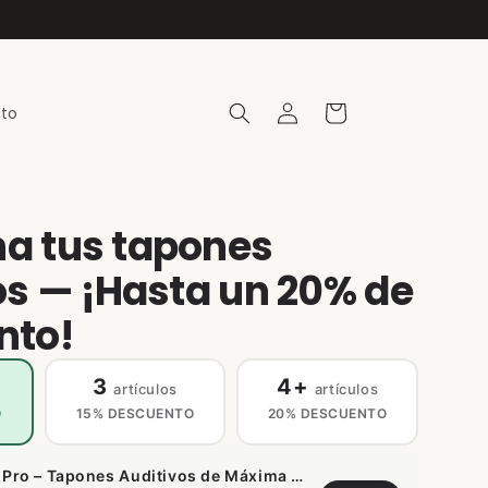
Iniciar
Carrito
to
sesión
a tus tapones
os — ¡Hasta un 20% de
nto!
3
4+
artículos
artículos
O
15% DESCUENTO
20% DESCUENTO
Woo Pro – Tapones Auditivos de Máxima Reducción de Ruido