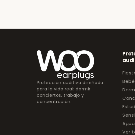
Prot
audi
Fiest
Bebé
Protección auditiva diseñada
para la vida real: dormir,
Dorm
conciertos, trabajo y
Conc
concentración.
Estud
Sensi
Agua
Ver t