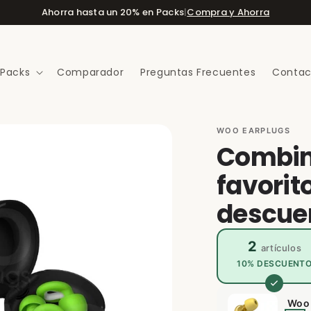
Ahorra hasta un 20% en Packs
|
Compra y Ahorra
 Packs
Comparador
Preguntas Frecuentes
Contac
WOO EARPLUGS
Combin
favorit
descue
2
artículos
10% DESCUENT