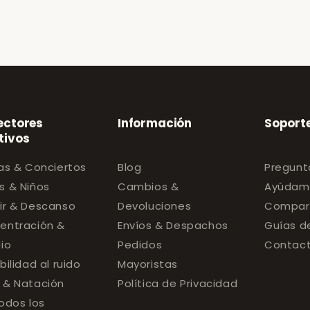
ectores
Información
Soport
tivos
as & Conciertos
Blog
Pregunt
s & Niños
Cambios &
Ayúdame
ir & Descanso
Devoluciones
Compar
entración &
Envíos & Despachos
Guías d
io
Pedidos
Contac
bilidad al ruido
Mayoristas
 & Natación
Política de Privacidad
odos los