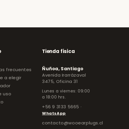
e
Tienda física
Ñuñoa, Santiago
as frecuentes
Avenida Irarrázaval
 a elegir
3475, Oficina 31
ador
Lunes a viernes: 09:00
e uso
a 18:00 hrs.
to
+56 9 3133 5665
·
WhatsApp
contacto@wooearplugs.cl